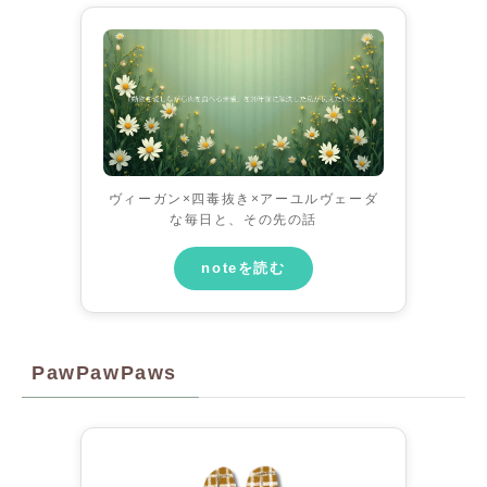
ヴィーガン×四毒抜き×アーユルヴェーダ
な毎日と、その先の話
noteを読む
PawPawPaws