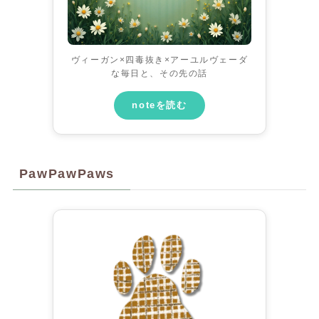
ヴィーガン×四毒抜き×アーユルヴェーダ
な毎日と、その先の話
noteを読む
PawPawPaws