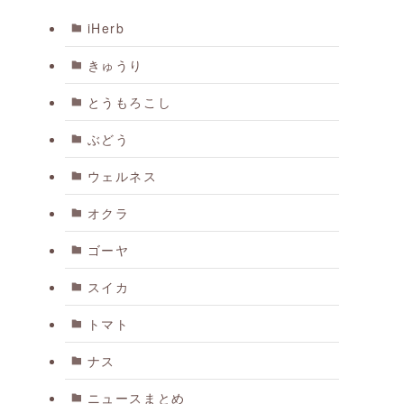
iHerb
きゅうり
とうもろこし
ぶどう
ウェルネス
オクラ
ゴーヤ
スイカ
トマト
ナス
ニュースまとめ