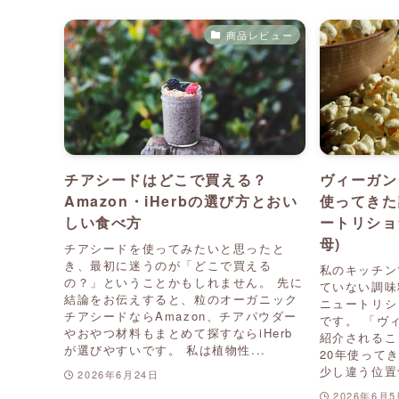
商品レビュー
チアシードはどこで買える？
ヴィーガン
Amazon・iHerbの選び方とおい
使ってきた調
しい食べ方
ートリショ
母)
チアシードを使ってみたいと思ったと
き、最初に迷うのが「どこで買える
私のキッチン
の？」ということかもしれません。 先に
ていない調味料
結論をお伝えすると、粒のオーガニック
ニュートリシ
チアシードならAmazon、チアパウダー
です。 「ヴ
やおやつ材料もまとめて探すならiHerb
紹介されるこ
が選びやすいです。 私は植物性...
20年使って
少し違う位置づ
2026年6月24日
2026年6月