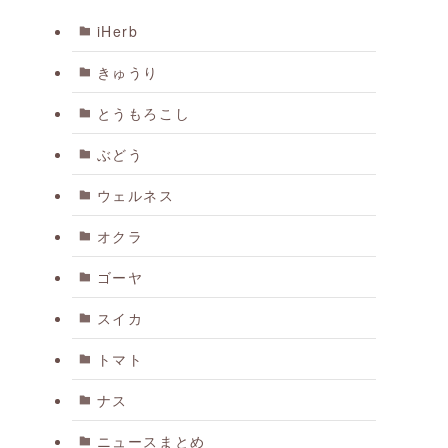
iHerb
きゅうり
とうもろこし
ぶどう
ウェルネス
オクラ
ゴーヤ
スイカ
トマト
ナス
ニュースまとめ