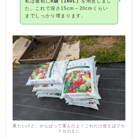
私は最初に
8袋（160L）
を用意しまし
た。これで深さ15cm～20cmくらい
までしっかり埋まります。
重たいけど、がんばって運んだよ！これだけ使えばフカ
フカの土に