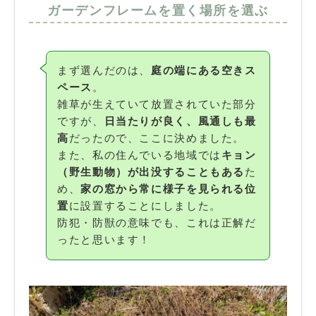
ガーデンフレームを置く場所を選ぶ
まず選んだのは、
庭の端にある空きス
ペース
。
雑草が生えていて放置されていた部分
ですが、
日当たりが良く、風通しも最
高
だったので、ここに決めました。
また、私の住んでいる地域では
キョン
（野生動物）が出没することもある
た
め、
家の窓から常に様子を見られる位
置
に設置することにしました。
防犯・防獣の意味でも、これは正解だ
ったと思います！