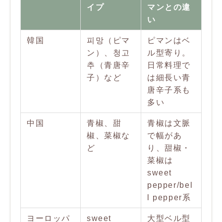
イプ
マンとの違
い
韓国
피망（ピマ
ピマンはベ
ン）、청고
ル型寄り。
추（青唐辛
日常料理で
子）など
は細長い青
唐辛子系も
多い
中国
青椒、甜
青椒は文脈
椒、菜椒な
で幅があ
ど
り、甜椒・
菜椒は
sweet
pepper/bel
l pepper系
ヨーロッパ
sweet
大型ベル型