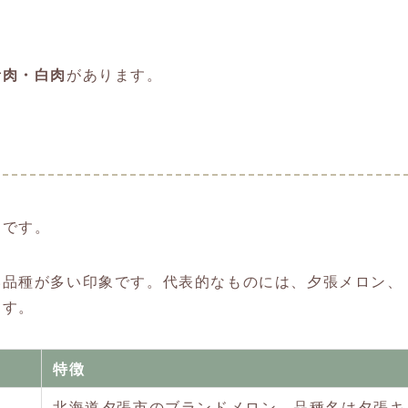
青肉・白肉
があります。
ンです。
い品種が多い印象です。代表的なものには、夕張メロン、
ます。
特徴
北海道夕張市のブランドメロン。品種名は夕張キ