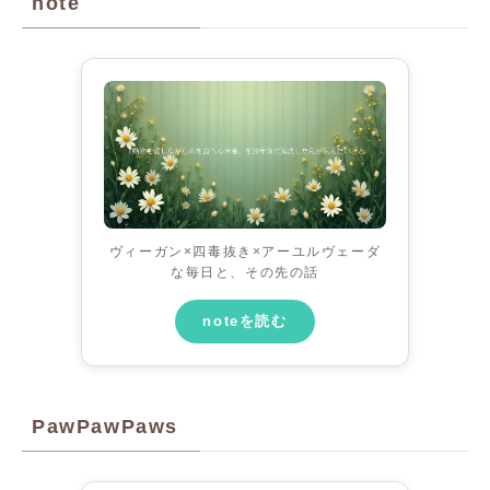
note
ヴィーガン×四毒抜き×アーユルヴェーダ
な毎日と、その先の話
noteを読む
PawPawPaws